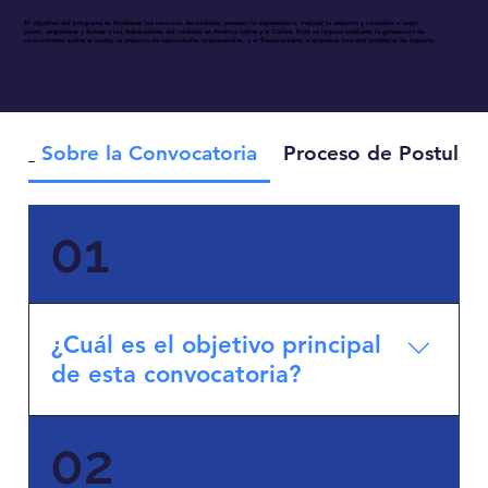
El objetivo del programa es
fortalecer los servicios de cuidado, prevenir la dependencia, mejorar la atención y cuidados a largo
plazo, empoderar y formar a los trabajadores del cuidado en América Latina y el Caribe.
Esto se logrará mediante la generación de
conocimiento sobre el sector, la creación de capacidades empresariales, y el financiamiento a empresas con alto potencial de impacto.
Sobre la Convocatoria
Proceso de Postulaci
01
¿Cuál es el objetivo principal
de esta convocatoria?
Atraer y seleccionar empresas con potencial
02
de impacto para: Caracterizar el ecosistema