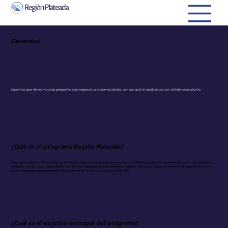
Generales
Sabemos que tienes muchas preguntas con respecto a la convocatoria, por eso acá te explicamos con detalle cada punto.
¿Qué es el programa Región Plateada?
El programa Región Plateada es una iniciativa creada para fortalecer los servicios de cuidado, prevenir la dependencia, mejorar la atención y
cuidados a largo plazo, empoderar y formar a los trabajadores del cuidado en América Latina y el Caribe. El objetivo es mejorar la inclusión
social y la recuperación económica enfocándose en la población mayor de 60 años.
¿Cuál es el objetivo principal del programa?