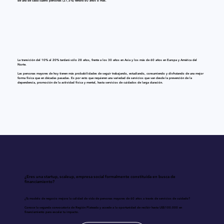
de una de cada cuatro personas (27,5%) tendrá 60 años o más.
La transición del 10% al 20% tardará sólo 28 años, frente a los 30 años en Asia y los más de 60 años en Europa y América del
Norte.
Las personas mayores de hoy tienen más probabilidades de seguir trabajando, estudiando, consumiendo y disfrutando de una mejor
forma física que en décadas pasadas. Es por esto que requieren una variedad de servicios que van desde la prevención de la
dependencia, promoción de la actividad física y mental, hasta servicios de cuidados de larga duración.
¿Eres una startup, scaleup, empresa social formalmente constituida en busca de
financiamiento?
¿Tu modelo de negocio mejora la calidad de vida de personas mayores de 60 años a través de servicios de cuidado?
Conoce la segunda convocatoria de Región Plateada y accede a la oportunidad de recibir hasta US$100.000 en
financiamiento para escalar tu impacto.