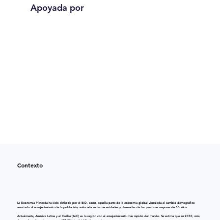
Apoyada por
Contexto
La Economía Plateada ha sido definida por el BID, como aquella parte de la economía global vinculada al cambio demográfico
asociado al envejecimiento de la población, enfocada en las necesidades y demandas de las personas mayores de 60 años.
Actualmente, América Latina y el Caribe (ALC) es la región con el envejecimiento más rápido del mundo. Se estima que en 2050, más